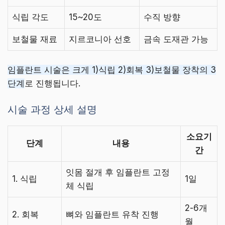
식립 각도
15~20도
수직 방향
보철물 재료
지르코니아 선호
금속 도재관 가능
임플란트 시술은 크게 1)식립 2)회복 3)보철물 장착의 3
단계
로 진행됩니다.
시술 과정 상세 설명
소요기
단계
내용
간
잇몸 절개 후 임플란트 고정
1. 식립
1일
체 식립
2-6개
2. 회복
뼈와 임플란트 유착 진행
월