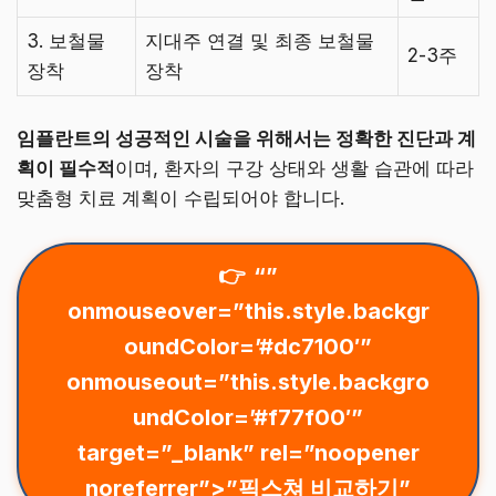
3. 보철물
지대주 연결 및 최종 보철물
2-3주
장착
장착
임플란트의 성공적인 시술을 위해서는 정확한 진단과 계
획이 필수적
이며, 환자의 구강 상태와 생활 습관에 따라
맞춤형 치료 계획이 수립되어야 합니다.
“”
onmouseover=”this.style.backgr
oundColor=’#dc7100′”
onmouseout=”this.style.backgro
undColor=’#f77f00′”
target=”_blank” rel=”noopener
noreferrer”>”픽스쳐 비교하기”