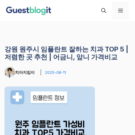
컨
메
텐
츠
로
뉴
건
너
강원 원주시 임플란트 잘하는 치과 TOP 5 |
뛰
저렴한 곳 추천 | 어금니, 앞니 가격비교
기
치아지킴이
2025-08-11