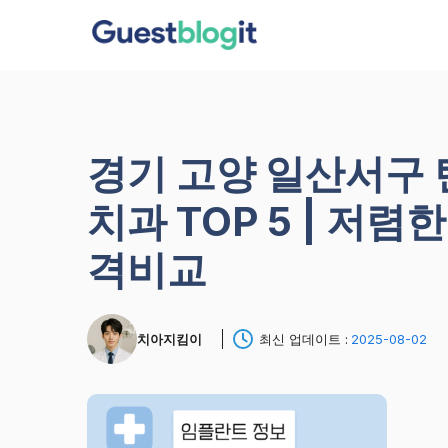
컨
텐
츠
로
건
너
경기 고양 일산서구
뛰
기
치과 TOP 5 | 저렴
격비교
치아지킴이
최신 업데이트 :
2025-08-02