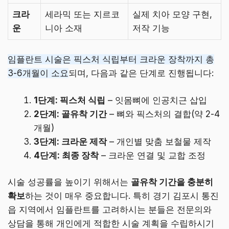
크라
세라믹 또는 지르코
실제 치아 모양 구현,
운
니아 소재
저작 기능
임플란트 시술은 픽스처 식립부터 크라운 장착까지 총
3-6개월이 소요
되며, 다음과 같은 단계로 진행됩니다:
1단계: 픽스처 식립
– 잇몸뼈에 인공치근 삽입
2단계: 골유착 기간
– 뼈와 픽스처의 결합(약 2-4
개월)
3단계: 크라운 제작
– 개인별 맞춤 보철물 제작
4단계: 최종 장착
– 크라운 연결 및 교합 조정
시술 성공률을 높이기 위해서는
골유착 기간을 충분히
확보
하는 것이 매우 중요합니다. 특히 경기 김포시 통진
읍 지역에서 임플란트를 고려하시는 분들은 전문의와
상담을 통해 개인에게 적합한 시술 계획을 수립하시기