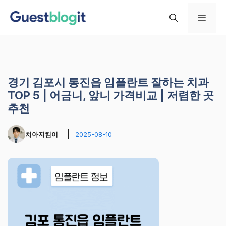
컨
메
텐
츠
로
뉴
건
너
경기 김포시 통진읍 임플란트 잘하는 치과
뛰
TOP 5 | 어금니, 앞니 가격비교 | 저렴한 곳
기
추천
치아지킴이
2025-08-10