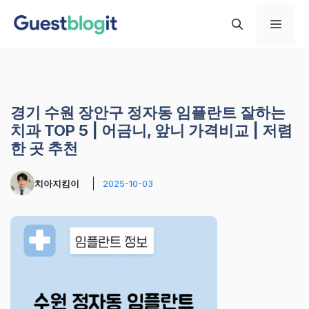
컨
메
텐
츠
로
뉴
건
너
경기 수원 장안구 정자동 임플란트 잘하는
뛰
치과 TOP 5 | 어금니, 앞니 가격비교 | 저렴
기
한 곳 추천
치아지킴이
2025-10-03