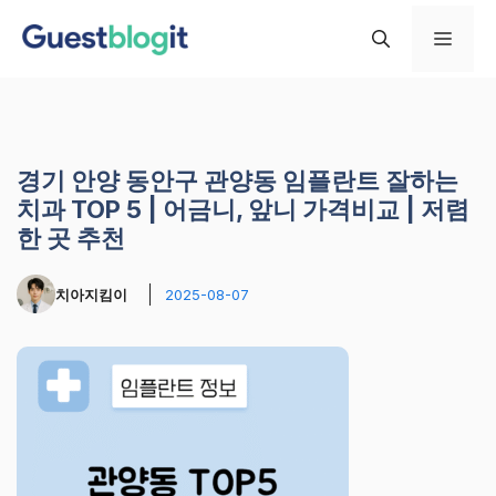
컨
메
텐
츠
로
뉴
건
너
경기 안양 동안구 관양동 임플란트 잘하는
뛰
치과 TOP 5 | 어금니, 앞니 가격비교 | 저렴
기
한 곳 추천
치아지킴이
2025-08-07