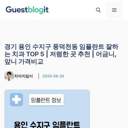
컨
메
텐
츠
로
뉴
건
너
경기 용인 수지구 풍덕천동 임플란트 잘하
뛰
는 치과 TOP 5 | 저렴한 곳 추천 | 어금니,
기
앞니 가격비교
치아지킴이
2025-09-25