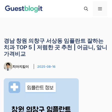
컨
메
텐
츠
로
뉴
건
너
경남 창원 의창구 서상동 임플란트 잘하는
뛰
치과 TOP 5 | 저렴한 곳 추천 | 어금니, 앞니
기
가격비교
치아지킴이
2025-08-16