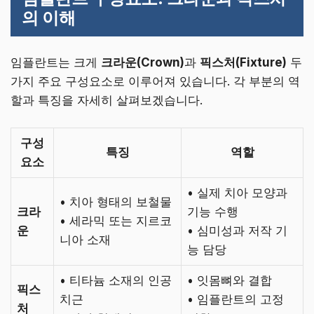
의 이해
임플란트는 크게
크라운(Crown)
과
픽스처(Fixture)
두
가지 주요 구성요소로 이루어져 있습니다. 각 부분의 역
할과 특징을 자세히 살펴보겠습니다.
구성
특징
역할
요소
• 실제 치아 모양과
• 치아 형태의 보철물
크라
기능 수행
• 세라믹 또는 지르코
운
• 심미성과 저작 기
니아 소재
능 담당
• 티타늄 소재의 인공
• 잇몸뼈와 결합
픽스
치근
• 임플란트의 고정
처