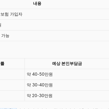
내용
보험 가입자
원
 가능
담률
예상 본인부담금
약 40-50만원
약 30-40만원
약 20-30만원