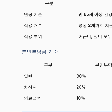
구분
연령 기준
만 65세 이상
건강
적용 개수
평생
2개
까지 지
적용 부위
어금니, 앞니 모두
본인부담금 기준
구분
본인부
일반
30%
차상위
20%
의료급여
10%