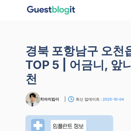
컨
텐
츠
로
건
너
경북 포항남구 오천
뛰
기
TOP 5 | 어금니, 
천
치아지킴이
최신 업데이트 :
2025-10-04