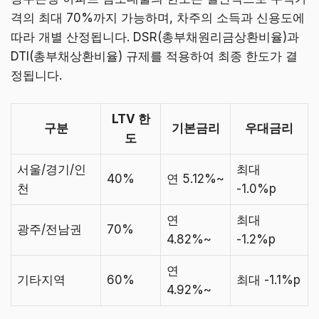
격의 최대 70%까지 가능하며, 차주의 소득과 신용도에
따라 개별 산정됩니다. DSR(총부채원리금상환비율)과
DTI(총부채상환비율) 규제를 적용하여 최종 한도가 결
정됩니다.
LTV 한
구분
기본금리
우대금리
도
서울/경기/인
최대
40%
연 5.12%~
천
-1.0%p
연
최대
광주/전남권
70%
4.82%~
-1.2%p
연
기타지역
60%
최대 -1.1%p
4.92%~