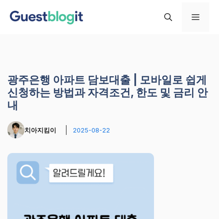
컨
메
텐
츠
로
뉴
건
너
광주은행 아파트 담보대출 | 모바일로 쉽게
뛰
신청하는 방법과 자격조건, 한도 및 금리 안
기
내
치아지킴이
2025-08-22