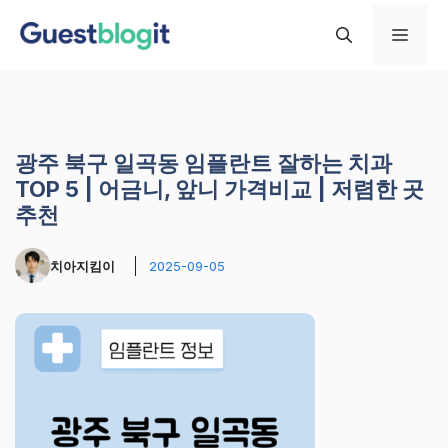
컨
메
텐
츠
로
뉴
건
너
광주 북구 일곡동 임플란트 잘하는 치과
뛰
TOP 5 | 어금니, 앞니 가격비교 | 저렴한 곳
기
추천
치아지킴이
2025-09-05