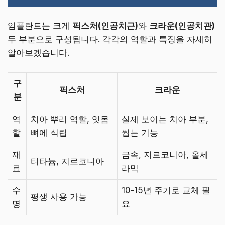
임플란트는 크게
픽스처(인공치근)
와
크라운(인공치관)
두 부분으로 구성됩니다. 각각의 역할과 특징을 자세히
알아보겠습니다.
구
픽스처
크라운
분
역
치아 뿌리 역할, 잇몸
실제 보이는 치아 부분,
할
뼈에 식립
씹는 기능
재
금속, 지르코니아, 올세
티타늄, 지르코니아
료
라믹
수
10-15년 주기로 교체 필
평생 사용 가능
명
요