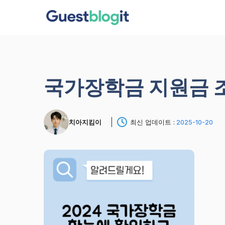
컨
텐
츠
로
건
너
국가장학금 지원금 
뛰
기
치아지킴이
최신 업데이트 :
2025-10-20