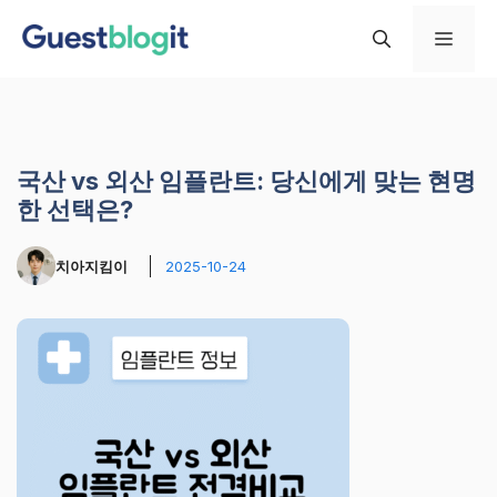
컨
메
텐
츠
로
뉴
건
너
국산 vs 외산 임플란트: 당신에게 맞는 현명
뛰
한 선택은?
기
치아지킴이
2025-10-24