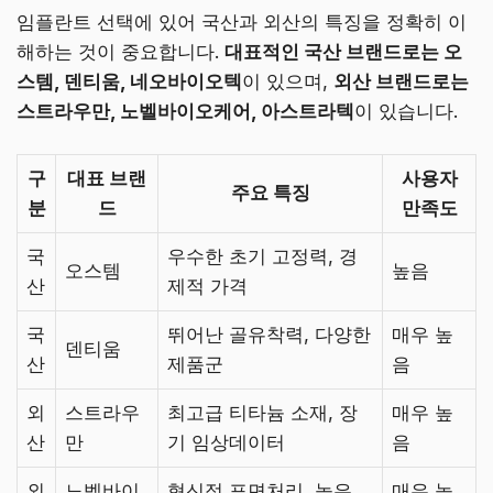
임플란트 선택에 있어 국산과 외산의 특징을 정확히 이
해하는 것이 중요합니다.
대표적인 국산 브랜드로는 오
스템, 덴티움, 네오바이오텍
이 있으며,
외산 브랜드로는
스트라우만, 노벨바이오케어, 아스트라텍
이 있습니다.
구
대표 브랜
사용자
주요 특징
분
드
만족도
국
우수한 초기 고정력, 경
오스템
높음
산
제적 가격
국
뛰어난 골유착력, 다양한
매우 높
덴티움
산
제품군
음
외
스트라우
최고급 티타늄 소재, 장
매우 높
산
만
기 임상데이터
음
외
노벨바이
혁신적 표면처리, 높은
매우 높