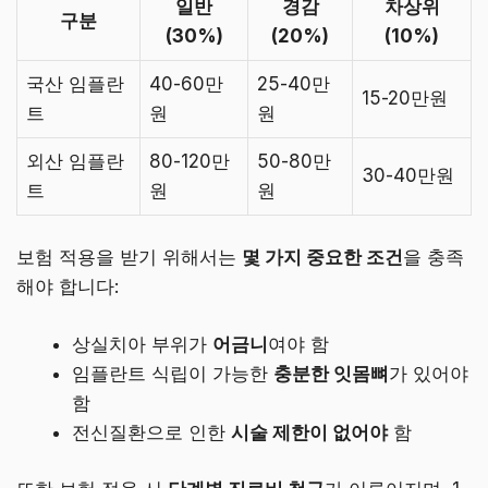
일반
경감
차상위
구분
(30%)
(20%)
(10%)
국산 임플란
40-60만
25-40만
15-20만원
트
원
원
외산 임플란
80-120만
50-80만
30-40만원
트
원
원
보험 적용을 받기 위해서는
몇 가지 중요한 조건
을 충족
해야 합니다:
상실치아 부위가
어금니
여야 함
임플란트 식립이 가능한
충분한 잇몸뼈
가 있어야
함
전신질환으로 인한
시술 제한이 없어야
함