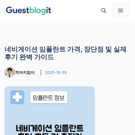
컨
메
텐
츠
로
뉴
건
너
네비게이션 임플란트 가격, 장단점 및 실제
뛰
후기 완벽 가이드
기
치아지킴이
2025-10-05