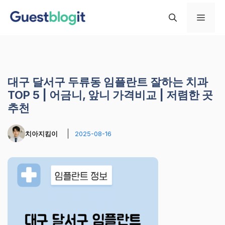
컨
메
텐
츠
로
뉴
건
너
대구 달서구 두류동 임플란트 잘하는 치과
뛰
TOP 5 | 어금니, 앞니 가격비교 | 저렴한 곳
기
추천
치아지킴이
2025-08-16