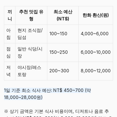
끼
추천 맛집 유
최소 예산
한화 환산(원)
니
형
(NT$)
아
현지 조식점/
100~150
4,000~6,000
침
딤섬
점
일반 식당/시
150~250
6,000~10,000
심
장
저
야시장/레스
200~300
8,000~12,000
녁
토랑
1일 기준 최소 식사 예산: NT$ 450~700 (약
18,000~28,000원)
※ 상기 금액은 기본 식사 비용이며, 디저트나 음료 추