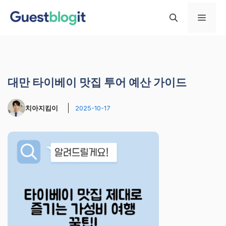
컨
메
텐
츠
로
뉴
건
너
대만 타이베이 맛집 투어 예산 가이드
뛰
기
치아지킴이
2025-10-17