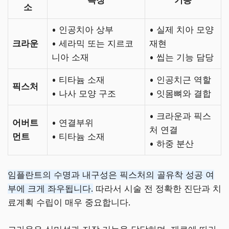
소
• 인공치아 상부
• 실제 치아 모양
크라운
• 세라믹 또는 지르코
재현
니아 소재
• 씹는 기능 담당
• 티타늄 소재
• 인공치근 역할
픽스처
• 나사 모양 구조
• 잇몸뼈와 결합
• 크라운과 픽스
어버트
• 연결부위
처 연결
먼트
• 티타늄 소재
• 하중 분산
임플란트의 수명과 내구성은 픽스처의 골유착 성공 여
부에 크게 좌우됩니다.
따라서 시술 전 정확한 진단과 치
료계획 수립이 매우 중요합니다.