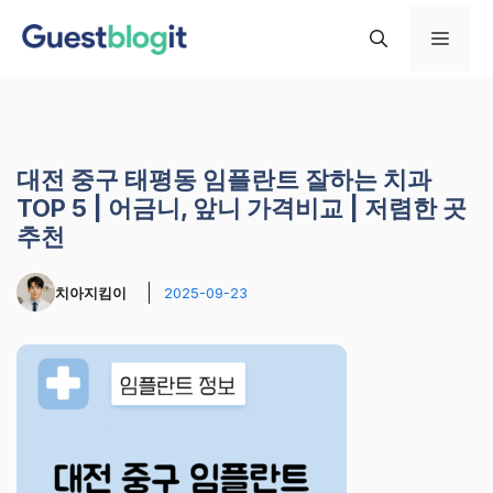
컨
메
텐
츠
로
뉴
건
너
대전 중구 태평동 임플란트 잘하는 치과
뛰
TOP 5 | 어금니, 앞니 가격비교 | 저렴한 곳
기
추천
치아지킴이
2025-09-23