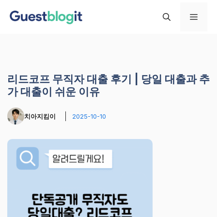
컨
메
텐
츠
로
뉴
건
너
리드코프 무직자 대출 후기 | 당일 대출과 추
뛰
가 대출이 쉬운 이유
기
치아지킴이
2025-10-10