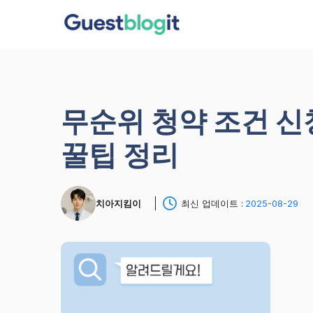
컨
텐
츠
로
건
너
무순위 청약 조건 신
뛰
기
꿀팁 정리
치아지킴이
최신 업데이트 :
2025-08-29