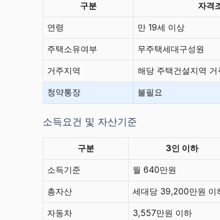
구분
자격
연령
만 19세 이상
주택소유여부
무주택세대구성원
거주지역
해당 주택건설지역 거
청약통장
불필요
소득요건 및 자산기준
구분
3인 이하
소득기준
월 640만원
총자산
세대당 39,200만원 이
자동차
3,557만원 이하