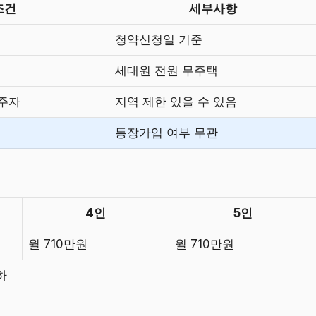
조건
세부사항
청약신청일 기준
세대원 전원 무주택
주자
지역 제한 있을 수 있음
통장가입 여부 무관
4인
5인
월 710만원
월 710만원
하