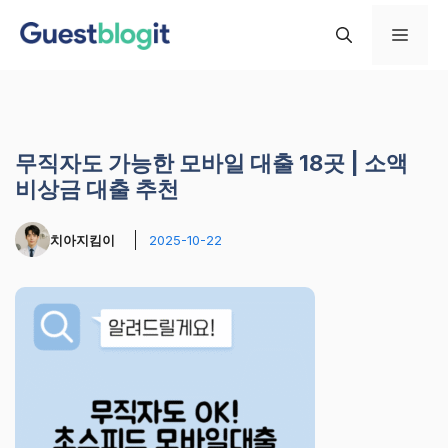
컨
메
텐
츠
로
뉴
건
너
무직자도 가능한 모바일 대출 18곳 | 소액
뛰
비상금 대출 추천
기
치아지킴이
2025-10-22