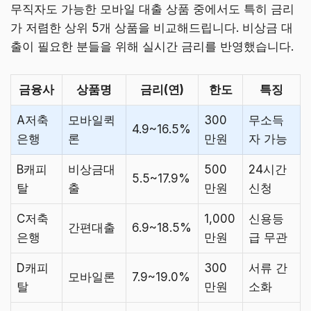
무직자도 가능한 모바일 대출 상품 중에서도 특히 금리
가 저렴한 상위 5개 상품을 비교해드립니다. 비상금 대
출이 필요한 분들을 위해 실시간 금리를 반영했습니다.
금융사
상품명
금리(연)
한도
특징
A저축
모바일퀵
300
무소득
4.9~16.5%
은행
론
만원
자 가능
B캐피
비상금대
500
24시간
5.5~17.9%
탈
출
만원
신청
C저축
1,000
신용등
간편대출
6.9~18.5%
은행
만원
급 무관
D캐피
300
서류 간
모바일론
7.9~19.0%
탈
만원
소화