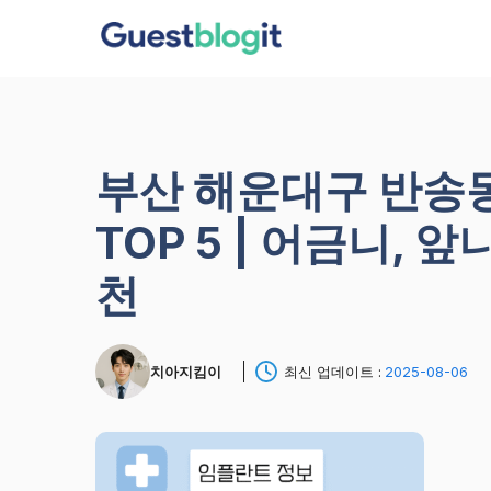
컨
텐
츠
로
건
너
부산 해운대구 반송
뛰
기
TOP 5 | 어금니, 
천
치아지킴이
최신 업데이트 :
2025-08-06