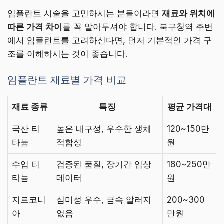
임플란트 시술을 고민하시는 분들이라면
재료와 위치에
따른 가격 차이
를 꼭 알아두셔야 합니다. 북구청역 주변
에서 임플란트를 고려하신다면, 먼저 기본적인 가격 구
조를 이해하시는 것이 좋습니다.
임플란트 재료별 가격 비교
재료 종류
특징
평균 가격대
국산 티
높은 내구성, 우수한 생체
120~150만
타늄
적합성
원
수입 티
검증된 품질, 장기간 임상
180~250만
타늄
데이터
원
지르코니
심미성 우수, 금속 알러지
200~300
아
없음
만원