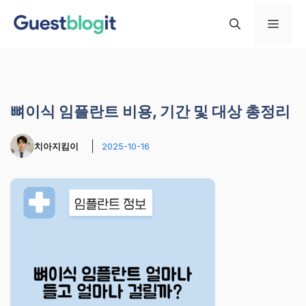
컨
메
텐
츠
로
뉴
건
너
뼈이식 임플란트 비용, 기간 및 대상 총정리
뛰
기
치아지킴이
2025-10-16