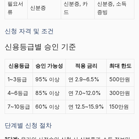
필요서
신분증, 카
신분증, 소득
신분증
류
드
증빙
신청 자격 및 조건
신용등급별 승인 기준
신용등급
승인 가능성
적용 금리
최대 한도
1~3등급
95% 이상
연 2.9~6.5%
500만원
4~6등급
85% 이상
연 7.0~12.0%
300만원
7~10등급
60% 이상
연 12.5~15.9%
150만원
단계별 신청 절차