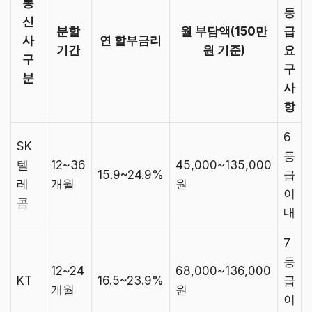
통
등
신
분할
월 부담액(150만
급
사
연 할부금리
기간
원 기준)
요
구
구
분
사
항
6
SK
등
텔
12~36
45,000~135,000
15.9~24.9%
급
레
개월
원
이
콤
내
7
등
12~24
68,000~136,000
KT
16.5~23.9%
급
개월
원
이