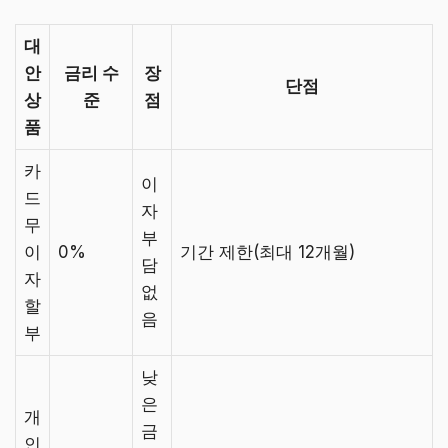
대
안
금리 수
장
단점
상
준
점
품
카
이
드
자
무
부
이
0%
기간 제한(최대 12개월)
담
자
없
할
음
부
낮
은
개
금
인