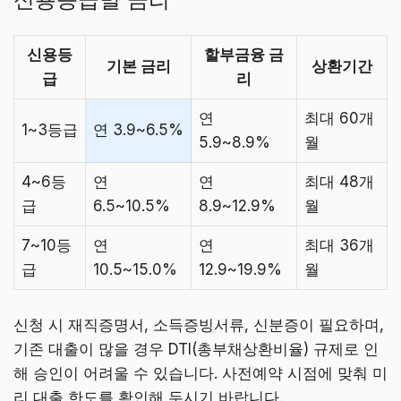
신용등
할부금융 금
기본 금리
상환기간
급
리
연
최대 60개
1~3등급
연 3.9~6.5%
5.9~8.9%
월
4~6등
연
연
최대 48개
급
6.5~10.5%
8.9~12.9%
월
7~10등
연
연
최대 36개
급
10.5~15.0%
12.9~19.9%
월
신청 시 재직증명서, 소득증빙서류, 신분증이 필요하며,
기존 대출이 많을 경우 DTI(총부채상환비율) 규제로 인
해 승인이 어려울 수 있습니다. 사전예약 시점에 맞춰 미
리 대출 한도를 확인해 두시기 바랍니다.