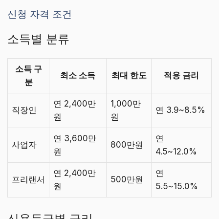
신청 자격 조건
소득별 분류
소득 구
최소 소득
최대 한도
적용 금리
분
연 2,400만
1,000만
직장인
연 3.9~8.5%
원
원
연 3,600만
연
사업자
800만원
원
4.5~12.0%
연 2,400만
연
프리랜서
500만원
원
5.5~15.0%
신용등급별 금리