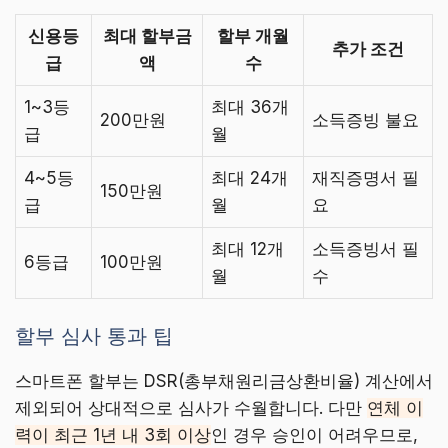
신용등
최대 할부금
할부 개월
추가 조건
급
액
수
1~3등
최대 36개
200만원
소득증빙 불요
급
월
4~5등
최대 24개
재직증명서 필
150만원
급
월
요
최대 12개
소득증빙서 필
6등급
100만원
월
수
할부 심사 통과 팁
스마트폰 할부는 DSR(총부채원리금상환비율) 계산에서
제외되어 상대적으로 심사가 수월합니다. 다만
연체 이
력이 최근 1년 내 3회 이상
인 경우 승인이 어려우므로,