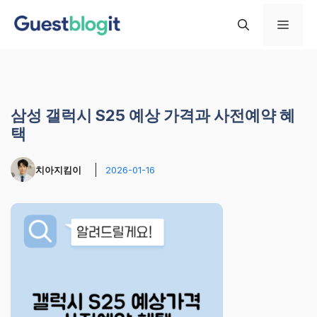
컨
메
텐
츠
로
뉴
건
너
삼성 갤럭시 S25 예상 가격과 사전예약 혜
뛰
택
기
치아지킴이
2026-01-16