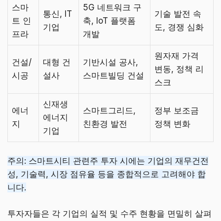
스마
5G 네트워크 구
통신, IT
기술 발전 속
트 인
축, IoT 플랫폼
기업
도, 경쟁 심화
프라
개발
원자재 가격
건설/
대형 건
기반시설 공사,
변동, 정책 리
시공
설사
스마트빌딩 건설
스크
신재생
에너
스마트그리드,
정부 보조금
에너지
지
친환경 발전
정책 변화
기업
주의: 스마트시티 관련주 투자 시에는 기업의 재무건전
성, 기술력, 시장 점유율 등을 종합적으로 고려해야 합
니다.
투자자들은 각 기업의 실적 및 수주 현황을 면밀히 살펴