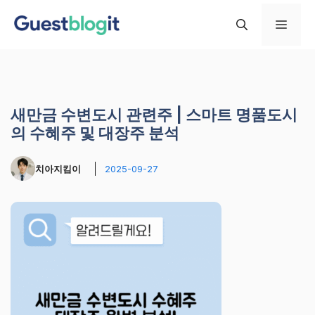
컨
메
텐
츠
로
뉴
건
너
새만금 수변도시 관련주 | 스마트 명품도시
뛰
의 수혜주 및 대장주 분석
기
치아지킴이
2025-09-27