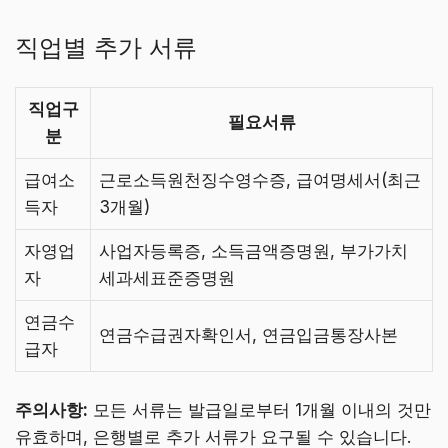
직업별 추가 서류
직업구
필요서류
분
급여소
근로소득원천징수영수증, 급여명세서(최근
득자
3개월)
자영업
사업자등록증, 소득금액증명원, 부가가치
자
세과세표준증명원
연금수
연금수급권자확인서, 연금입금통장사본
급자
주의사항:
모든 서류는 발급일로부터 1개월 이내의 것만
유효하며, 은행별로 추가 서류가 요구될 수 있습니다.