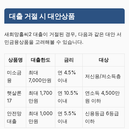
대출 거절 시 대안상품
새희망홀씨2 대출이 거절된 경우, 다음과 같은 대안 서
민금융상품을 고려해볼 수 있습니다.
상품명
대출한도
금리
대상
미소금
최대
연 4.5%
저신용/저소득층
융
7,000만원
이내
햇살론
최대 1,700
연 10.5%
연소득 4,500만
17
만원
이내
원 이하
안전망
최대 1,000
연 5.5%
신용등급 6등급
대출
만원
이내
이하