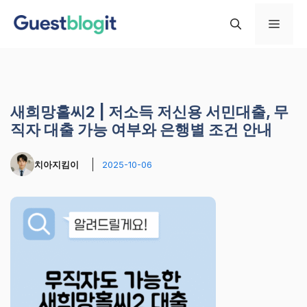
컨
메
텐
츠
로
뉴
건
너
새희망홀씨2 | 저소득 저신용 서민대출, 무
뛰
직자 대출 가능 여부와 은행별 조건 안내
기
치아지킴이
2025-10-06