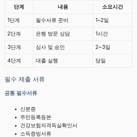
단계
내용
소요시간
1단계
필수서류 준비
1~2일
2단계
은행 방문 상담
1시간
3단계
심사 및 승인
2~3일
4단계
대출 실행
당일
필수 제출 서류
공통 필수서류
신분증
주민등록등본
건강보험자격득실확인서
소득증빙서류