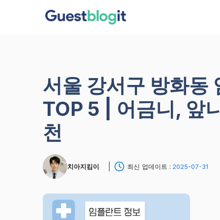
컨
텐
츠
로
건
너
서울 강서구 방화동
뛰
기
TOP 5 | 어금니, 
천
치아지킴이
최신 업데이트 :
2025-07-31