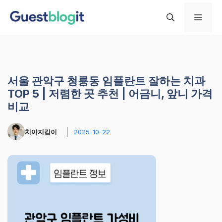
컨
메
텐
츠
로
뉴
건
너
서울 관악구 청룡동 임플란트 잘하는 치과
뛰
TOP 5 | 저렴한 곳 추천 | 어금니, 앞니 가격
기
비교
치아지킴이
2025-10-22