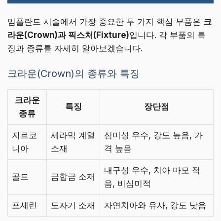
임플란트 시술에서 가장 중요한 두 가지 핵심 부품은
크
라운(Crown)과 픽스처(Fixture)
입니다. 각 부품의 특
징과 종류를 자세히 알아보겠습니다.
크라운(Crown)의 종류와 특징
크라운
특징
장단점
종류
지르코
세라믹 계열
심미성 우수, 강도 높음, 가
니아
소재
격 높음
내구성 우수, 치아 마모 적
골드
금합금 소재
음, 비심미적
포세린
도자기 소재
자연치아와 유사, 강도 낮음