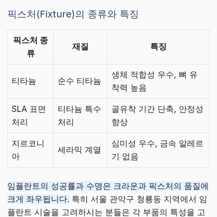
픽스처(Fixture)의 종류와 특징
픽스처 종
재질
특징
류
생체 적합성 우수, 뼈 유
티타늄
순수 티타늄
착력 높음
SLA 표면
티타늄 특수
골유착 기간 단축, 안정성
처리
처리
향상
지르코니
심미성 우수, 금속 알레르
세라믹 계열
아
기 없음
임플란트의 성공률과 수명은 크라운과 픽스처의 품질에
크게 좌우됩니다.
특히 서울 관악구 청룡동 지역에서 임
플란트 시술을 고려하시는 분들은 각 부품의 특성을 고