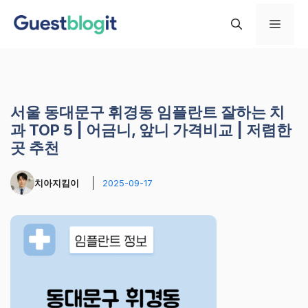
컨
메
텐
츠
로
뉴
건
너
서울 동대문구 휘경동 임플란트 잘하는 치
뛰
과 TOP 5 | 어금니, 앞니 가격비교 | 저렴한
기
곳 추천
치아지킴이
2025-09-17