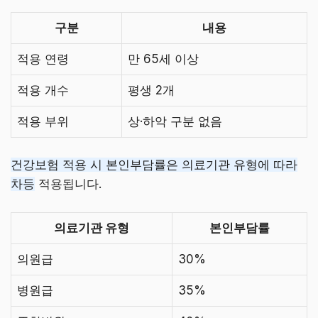
구분
내용
적용 연령
만 65세 이상
적용 개수
평생 2개
적용 부위
상·하악 구분 없음
건강보험 적용 시 본인부담률은 의료기관 유형에 따라
차등
적용됩니다.
의료기관 유형
본인부담률
의원급
30%
병원급
35%