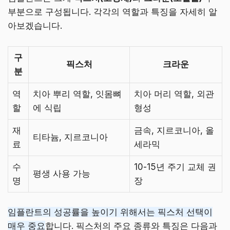
부분으로 구성됩니다. 각각의 역할과 특징을 자세히 알
아보겠습니다.
구
픽스처
크라운
분
역
치아 뿌리 역할, 잇몸뼈
치아 머리 역할, 외관
할
에 식립
형성
재
금속, 지르코니아, 올
티타늄, 지르코니아
료
세라믹
수
10-15년 주기 교체 권
평생 사용 가능
명
장
임플란트의 성공률을 높이기 위해서는 픽스처 선택이
매우 중요
합니다. 픽스처의 주요 종류와 특징은 다음과