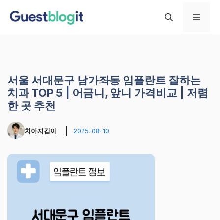
컨
메
텐
츠
로
뉴
건
너
서울 서대문구 남가좌동 임플란트 잘하는
뛰
치과 TOP 5 | 어금니, 앞니 가격비교 | 저렴
기
한 곳 추천
치아지킴이
2025-08-10