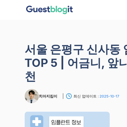
컨
텐
츠
로
건
너
서울 은평구 신사동
뛰
기
TOP 5 | 어금니, 
천
치아지킴이
최신 업데이트 :
2025-10-17