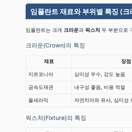
임플란트 재료와 부위별 특징 (크
임플란트는 크게
크라운
과
픽스처
두 부분으로 
크라운(Crown)의 특징
재료
장점
지르코니아
심미성 우수, 강도 높음
금속도재관
내구성 좋음, 비용 적절
올세라믹
자연치아와 유사, 심미성 
픽스처(Fixture)의 특징