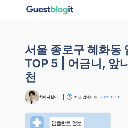
컨
텐
츠
로
건
너
서울 종로구 혜화동
뛰
기
TOP 5 | 어금니, 
천
치아지킴이
최신 업데이트 :
2025-08-11