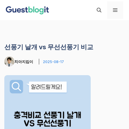
컨
메
텐
츠
로
뉴
건
너
선풍기 날개 vs 무선선풍기 비교
뛰
기
치아지킴이
2025-08-17