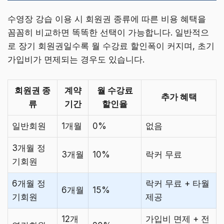
수영장 강습 이용 시 회원권 종류에 따른 비용 혜택을
꼼꼼히 비교하면 똑똑한 선택이 가능합니다. 일반적으
로 장기 회원권일수록 월 수강료 할인폭이 커지며, 초기
가입비가 면제되는 경우도 있습니다.
회원권 종
계약
월 수강료
추가 혜택
류
기간
할인율
일반회원
1개월
0%
없음
3개월 정
3개월
10%
락커 무료
기회원
6개월 정
락커 무료 + 타월
6개월
15%
기회원
제공
12개
가입비 면제 + 전