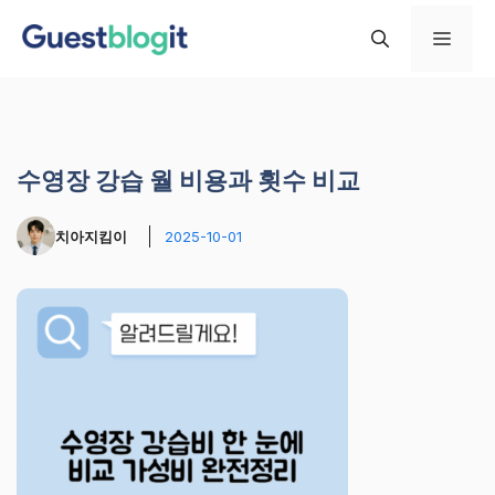
컨
메
텐
츠
로
뉴
건
너
수영장 강습 월 비용과 횟수 비교
뛰
기
치아지킴이
2025-10-01