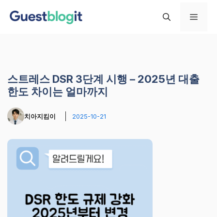
컨
메
텐
츠
로
뉴
건
너
스트레스 DSR 3단계 시행 – 2025년 대출
뛰
한도 차이는 얼마까지
기
치아지킴이
2025-10-21