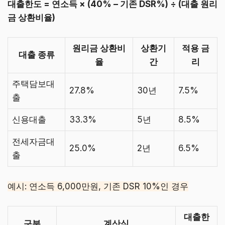
대출한도 = 연소득 × (40% – 기존 DSR%) ÷ (대출 원리
금 상환비율)
원리금 상환비
상환기
적용 금
대출 종류
율
간
리
주택담보대
27.8%
30년
7.5%
출
신용대출
33.3%
5년
8.5%
전세자금대
25.0%
2년
6.5%
출
예시: 연소득 6,000만원, 기존 DSR 10%인 경우
대출한
구분
계산식