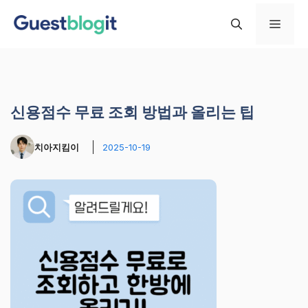
컨
메
텐
츠
로
뉴
건
너
신용점수 무료 조회 방법과 올리는 팁
뛰
기
치아지킴이
2025-10-19