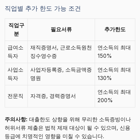
직업별 추가 한도 가능 조건
직업구
필요서류
추가한도
분
급여소
재직증명서, 근로소득원천
연소득의 최대
득자
징수영수증
150%
사업소
사업자등록증, 소득금액증
연소득의 최대
득자
명원
130%
연소득의 최대
전문직
자격증, 경력증명서
200%
주의사항:
대출한도 상향을 위해 무리한 소득증빙이나
허위서류 제출은 법적 제재 대상이 될 수 있으며, 신용
등급에 치명적인 영향을 미칠 수 있습니다.