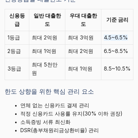
신용등
일반 대출한
우대 대출한
기준 금리
급
도
도
1등급
최대 2억원
최대 3억원
4.5~6.5%
2등급
최대 1억원
최대 2억원
6.5~8.5%
최대 5천만
3등급
최대 1억원
8.5~10.5%
원
한도 상향을 위한 핵심 관리 요소
연체 없는 신용카드 결제 관리
적정 신용카드 사용률 유지(30% 이하 권장)
소득증빙 서류 최신화
DSR(총부채원리금상환비율) 관리