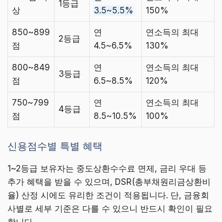
1등급
상
3.5~5.5%
150%
850~899
연
연소득의 최대
2등급
점
4.5~6.5%
130%
800~849
연
연소득의 최대
3등급
점
6.5~8.5%
120%
750~799
연
연소득의 최대
4등급
점
8.5~10.5%
100%
신용점수별 특별 혜택
1~2등급 보유자는 중도상환수수료 면제, 금리 우대 등
추가 혜택을 받을 수 있으며, DSR(총부채원리금상환비
율) 산정 시에도 유리한 조건이 적용됩니다. 단, 금융회
사별로 세부 기준은 다를 수 있으니 반드시 확인이 필요
합니다.