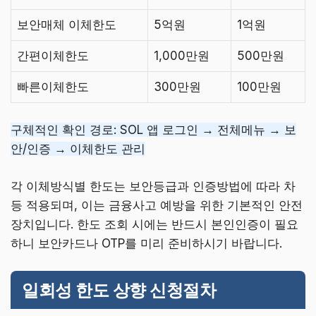
보안매체 이체한도
5억원
1억원
간편이체한도
1,000만원
500만원
빠른이체한도
300만원
100만원
구체적인 확인 경로: SOL 앱 로그인 → 전체메뉴 → 보
안/인증 → 이체한도 관리
각 이체방식별 한도는 보안등급과 인증방법에 따라 차
등 적용되며, 이는 금융사고 예방을 위한 기본적인 안전
장치입니다. 한도 조회 시에는 반드시 본인인증이 필요
하니 보안카드나 OTP를 미리 준비하시기 바랍니다.
일회성 한도 상향 신청절차