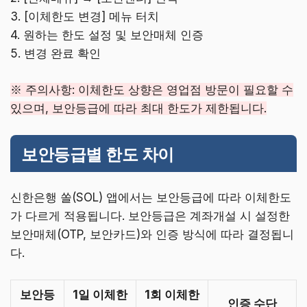
3. [이체한도 변경] 메뉴 터치
4. 원하는 한도 설정 및 보안매체 인증
5. 변경 완료 확인
※ 주의사항: 이체한도 상향은 영업점 방문이 필요할 수
있으며, 보안등급에 따라 최대 한도가 제한됩니다.
보안등급별 한도 차이
신한은행 쏠(SOL) 앱에서는 보안등급에 따라 이체한도
가 다르게 적용됩니다. 보안등급은 계좌개설 시 설정한
보안매체(OTP, 보안카드)와 인증 방식에 따라 결정됩니
다.
보안등
1일 이체한
1회 이체한
인증 수단