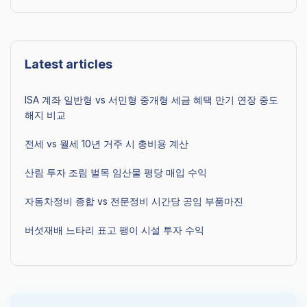
Latest articles
ISA 계좌 일반형 vs 서민형 중개형 세금 혜택 만기 연장 중도
해지 비교
전세 vs 월세 10년 거주 시 총비용 계산
산림 투자 조림 벌목 임산물 평당 매입 수익
자동차정비 종합 vs 전문정비 시간당 공임 부품마진
버섯재배 느타리 표고 팽이 시설 투자 수익