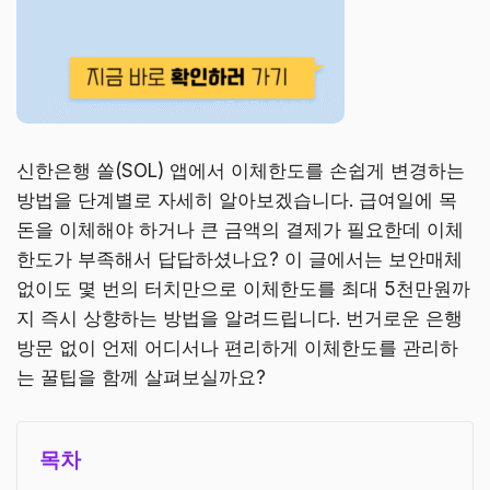
신한은행 쏠(SOL) 앱에서 이체한도를 손쉽게 변경하는
방법을 단계별로 자세히 알아보겠습니다. 급여일에 목
돈을 이체해야 하거나 큰 금액의 결제가 필요한데 이체
한도가 부족해서 답답하셨나요? 이 글에서는 보안매체
없이도 몇 번의 터치만으로 이체한도를 최대 5천만원까
지 즉시 상향하는 방법을 알려드립니다. 번거로운 은행
방문 없이 언제 어디서나 편리하게 이체한도를 관리하
는 꿀팁을 함께 살펴보실까요?
목차