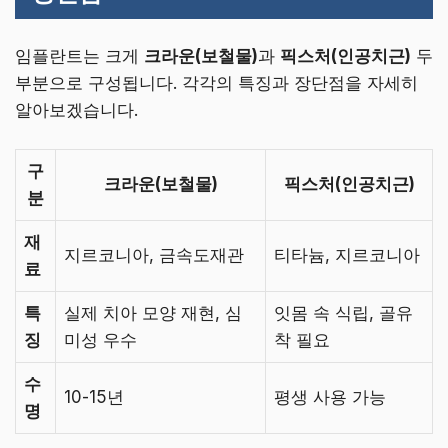
임플란트는 크게
크라운(보철물)
과
픽스처(인공치근)
두
부분으로 구성됩니다. 각각의 특징과 장단점을 자세히
알아보겠습니다.
구
크라운(보철물)
픽스처(인공치근)
분
재
지르코니아, 금속도재관
티타늄, 지르코니아
료
특
실제 치아 모양 재현, 심
잇몸 속 식립, 골유
징
미성 우수
착 필요
수
10-15년
평생 사용 가능
명