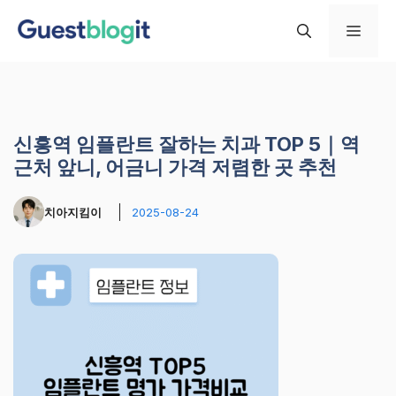
컨
메
텐
츠
로
뉴
건
너
신흥역 임플란트 잘하는 치과 TOP 5｜역
뛰
근처 앞니, 어금니 가격 저렴한 곳 추천
기
치아지킴이
2025-08-24