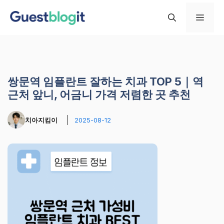
컨
메
텐
츠
로
뉴
건
너
쌍문역 임플란트 잘하는 치과 TOP 5｜역
뛰
근처 앞니, 어금니 가격 저렴한 곳 추천
기
치아지킴이
2025-08-12