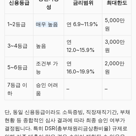
신용등급
금리범위
최대한도
성
5,000만
1~2등급
매우 높음
연 6.9~11.9%
원
연
3,000만
3~4등급
높음
12.0~15.9%
원
조건부 가
연
2,000만
5~6등급
능
16.0~19.9%
원
7등급 이
승인 어려
–
–
하
움
단, 동일 신용등급이라도 소득증빙, 직장재직기간, 부채
현황 등 종합적인 심사 결과에 따라 최종 승인 여부가
결정됩니다. 특히 DSR(총부채원리금상환비율) 규제로