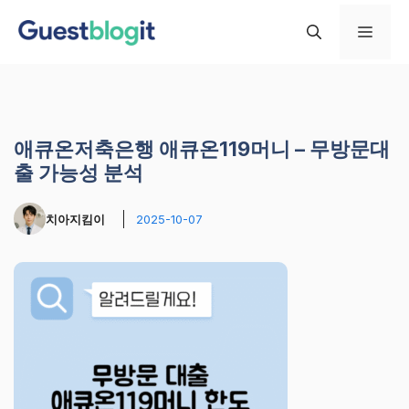
컨
메
텐
츠
로
뉴
건
너
애큐온저축은행 애큐온119머니 – 무방문대
뛰
출 가능성 분석
기
치아지킴이
2025-10-07