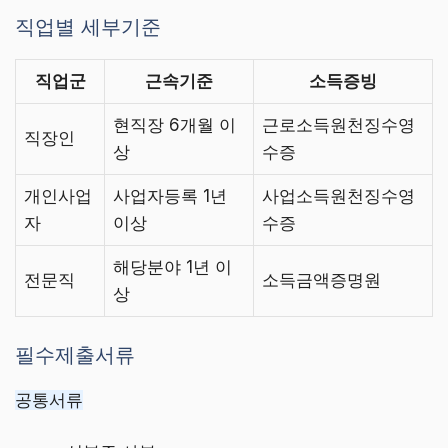
직업별 세부기준
직업군
근속기준
소득증빙
현직장 6개월 이
근로소득원천징수영
직장인
상
수증
개인사업
사업자등록 1년
사업소득원천징수영
자
이상
수증
해당분야 1년 이
전문직
소득금액증명원
상
필수제출서류
공통서류