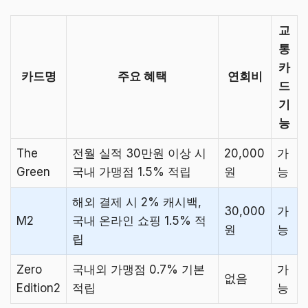
교
통
카
카드명
주요 혜택
연회비
드
기
능
The
전월 실적 30만원 이상 시
20,000
가
Green
국내 가맹점 1.5% 적립
원
능
해외 결제 시 2% 캐시백,
30,000
가
M2
국내 온라인 쇼핑 1.5% 적
원
능
립
Zero
국내외 가맹점 0.7% 기본
가
없음
Edition2
적립
능