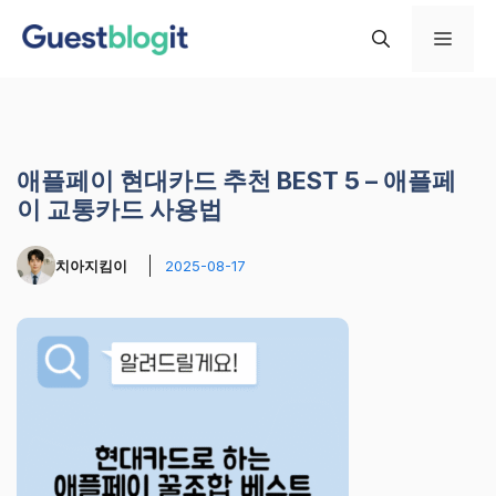
컨
메
텐
츠
로
뉴
건
너
애플페이 현대카드 추천 BEST 5 – 애플페
뛰
이 교통카드 사용법
기
치아지킴이
2025-08-17