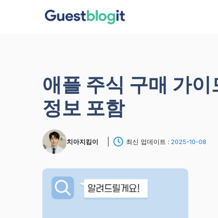
컨
텐
츠
로
건
너
애플 주식 구매 가이
뛰
기
정보 포함
치아지킴이
최신 업데이트 :
2025-10-08