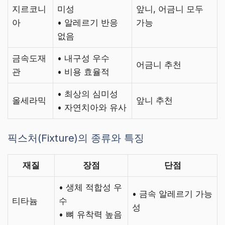
지르코니
미성
앞니, 어금니 모두
아
• 알레르기 반응
가능
없음
금속도재
• 내구성 우수
어금니 추천
관
• 비용 효율적
• 최상의 심미성
올세라믹
앞니 추천
• 자연치아와 유사
픽스처(Fixture)의 종류와 특징
재질
장점
단점
• 생체 적합성 우
• 금속 알레르기 가능
티타늄
수
성
• 뼈 유착력 높음