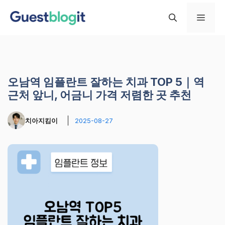
컨
메
텐
츠
로
뉴
건
너
오남역 임플란트 잘하는 치과 TOP 5｜역
뛰
근처 앞니, 어금니 가격 저렴한 곳 추천
기
치아지킴이
2025-08-27