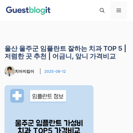
컨
메
텐
츠
로
뉴
건
너
울산 울주군 임플란트 잘하는 치과 TOP 5 |
뛰
저렴한 곳 추천 | 어금니, 앞니 가격비교
기
치아지킴이
2025-08-12