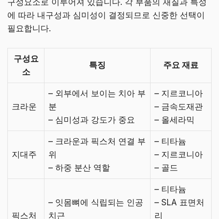
구성요소로 이루어져 있습니다. 각 부품의 재질과 특성
에 따라 내구성과 심미성이 결정되므로 신중한 선택이
필요합니다.
구성요
특징
주요 재료
소
– 외부에서 보이는 치아 부
– 지르코니아
크라운
분
– 금속도재관
– 심미성과 강도가 중요
– 올세라믹
– 크라운과 픽스처 연결 부
– 티타늄
지대주
위
– 지르코니아
– 하중 분산 역할
– 골드
– 티타늄
– 잇몸뼈에 식립되는 인공
– SLA 표면처
픽스처
치근
리