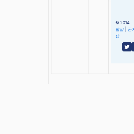
© 2014 -
탈샵
|
곤
샵