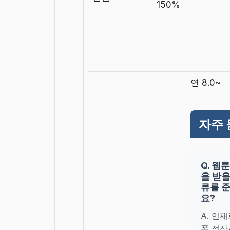
150%
연 8.0~
자주 
Q. 웹
을 받을
류를 
요?
A. 연
폼 정산