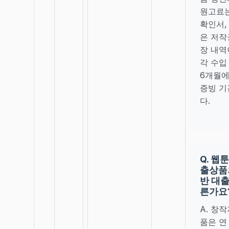
원고료는
확인서,
은 저작
장 내역
각 수입
6개월에
증빙 기
다.
Q. 웹
출상품
반 대출
른가요
A. 창
품은 연 