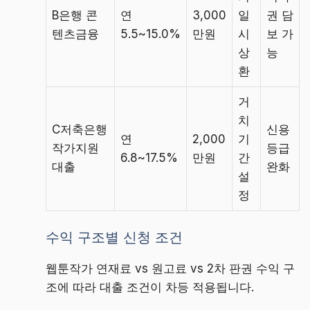
B은행 콘
연
3,000
일
권 담
텐츠금융
5.5~15.0%
만원
시
보 가
상
능
환
거
치
C저축은행
신용
연
2,000
기
작가지원
등급
6.8~17.5%
만원
간
대출
완화
설
정
수익 구조별 신청 조건
웹툰작가 연재료 vs 원고료 vs 2차 판권 수익 구
조에 따라 대출 조건이 차등 적용됩니다.