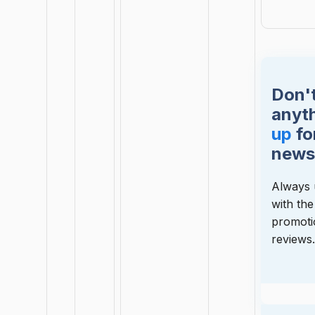
Don'
anyt
up
fo
news
Always 
with the
promoti
reviews.