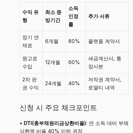
소득
수익 유
최소 증
인정
추가 서류
형
빙기간
률
정기 연
6개월
80%
플랫폼 계약서
재료
원고료
세금계산서, 통
12개월
60%
수입
장사본
2차 판
저작권 계약서,
24개월
40%
권 수익
로열티 내역
신청 시 주요 체크포인트
•
DTI(총부채원리금상환비율)
: 연 소득 대비 부채
상환액 비율 40% 이하 권장