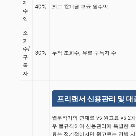
재
40%
최근 12개월 평균 월수익
수
익
조
회
수/
30%
누적 조회수, 유료 구독자 수
구
독
자
프리랜서 신용관리 및 대
웹툰작가의 연재료 vs 원고료 vs 2
우 불규칙하여 신용관리에 특별한 주
료는 정기적이지만 원고료는 건별 지급