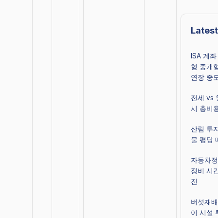
Latest
ISA 계
형 중개형
연장 중
전세 vs
시 총비
산림 투자
물 평당 
자동차정비
정비 시
진
버섯재배
이 시설 