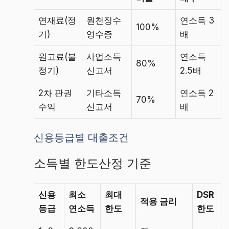
연재료(정
원천징수
연소득 3
100%
기)
영수증
배
원고료(불
사업소득
연소득
80%
정기)
신고서
2.5배
2차 판권
기타소득
연소득 2
70%
수익
신고서
배
신용등급별 대출조건
소득별 한도산정 기준
신용
최소
최대
DSR
적용 금리
등급
연소득
한도
한도