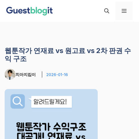
컨
메
텐
츠
로
뉴
건
너
웹툰작가 연재료 vs 원고료 vs 2차 판권 수
뛰
익 구조
기
치아지킴이
2026-01-16