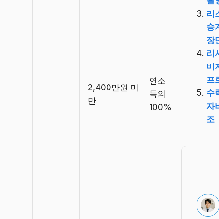
촬
리스
승계
장
리
비
프
연소
2,400만원 미
수
득의
만
자
100%
조