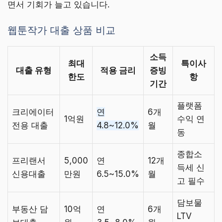
면서 기회가 늘고 있습니다.
웹툰작가 대출 상품 비교
소득
최대
특이사
대출 유형
적용 금리
증빙
한도
항
기간
플랫폼
크리에이터
연
6개
1억원
수익 연
전용 대출
4.8~12.0%
월
동
종합소
프리랜서
5,000
연
12개
득세 신
신용대출
만원
6.5~15.0%
월
고 필수
담보물
부동산 담
10억
연
6개
LTV