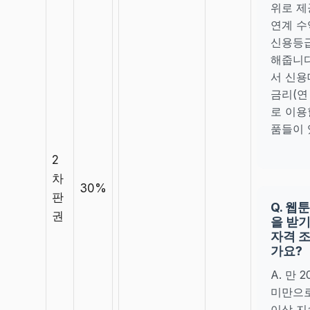
위로 제
연계 수
신용등급
해줍니다
서 신용
금리(연 
로 이용
품들이 
2
차
30%
판
Q. 웹
권
을 받기
자격 
가요?
A. 만 
미만으로
이상 지