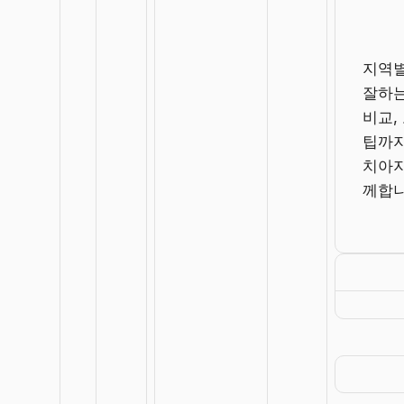
지역
잘하는
비교,
팁까지
치아
께합니