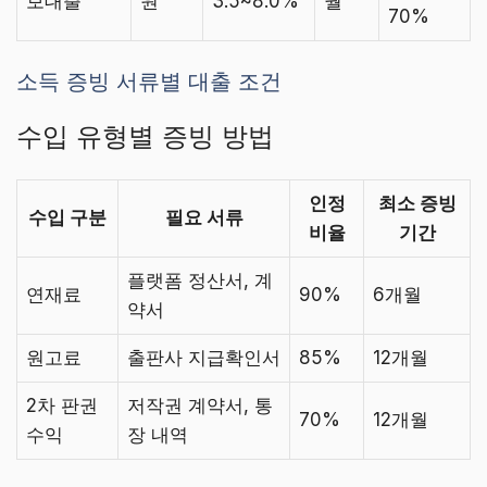
보대출
원
3.5~8.0%
월
70%
소득 증빙 서류별 대출 조건
수입 유형별 증빙 방법
인정
최소 증빙
수입 구분
필요 서류
비율
기간
플랫폼 정산서, 계
연재료
90%
6개월
약서
원고료
출판사 지급확인서
85%
12개월
2차 판권
저작권 계약서, 통
70%
12개월
수익
장 내역