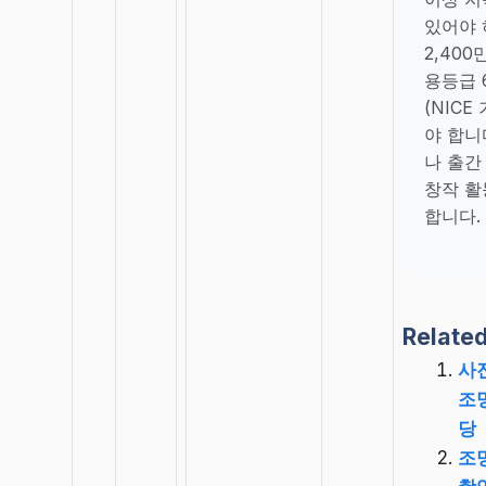
있어야 
2,40
용등급 
(NICE
야 합니
나 출간
창작 활
합니다.
Related
사
조
당
조