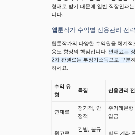
형태로 받기 때문에 일반 직장인과는
니다.
웹툰작가 수익별 신용관리 전
웹툰작가의 다양한 수익원을 체계적
용도 향상의 핵심입니다.
연재료는 
2차 판권료는 부정기소득으로 구분
하세요.
수익 유
특징
신용관리 
형
정기적, 안
주거래은행
연재료
정적
입금
건별, 불규
원고료
별도 계좌 