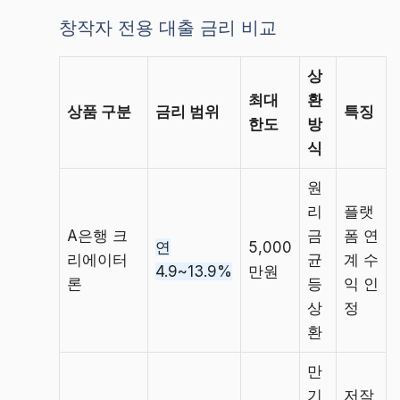
창작자 전용 대출 금리 비교
상
최대
환
상품 구분
금리 범위
특징
한도
방
식
원
리
플랫
A은행 크
금
폼 연
연
5,000
리에이터
균
계 수
4.9~13.9%
만원
론
등
익 인
상
정
환
만
기
저작