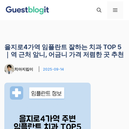
컨
메
텐
츠
로
뉴
건
너
을지로4가역 임플란트 잘하는 치과 TOP 5
뛰
｜역 근처 앞니, 어금니 가격 저렴한 곳 추천
기
치아지킴이
2025-09-14