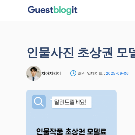
컨
텐
츠
로
건
너
인물사진 초상권 모델
뛰
기
치아지킴이
최신 업데이트 :
2025-09-06