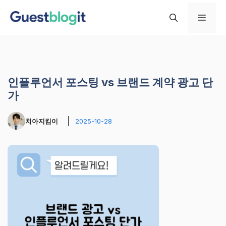
컨
메
텐
츠
로
뉴
건
너
인플루언서 포스팅 vs 브랜드 계약 광고 단
뛰
가
기
치아지킴이
2025-10-28