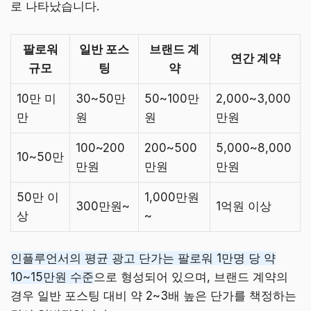
로 나타났습니다.
팔로워
일반 포스
브랜드 계
연간 계약
규모
팅
약
10만 미
30~50만
50~100만
2,000~3,000
만
원
원
만원
100~200
200~500
5,000~8,000
10~50만
만원
만원
만원
50만 이
1,000만원
300만원~
1억원 이상
상
~
인플루언서의 평균 광고 단가는 팔로워 1만명 당 약
10~15만원 수준
으로 형성되어 있으며, 브랜드 계약의
경우 일반 포스팅 대비 약 2~3배 높은 단가를 책정하는