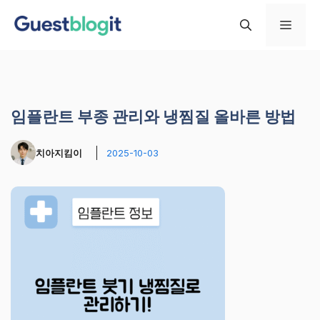
컨
메
텐
츠
로
뉴
건
너
임플란트 부종 관리와 냉찜질 올바른 방법
뛰
기
치아지킴이
2025-10-03