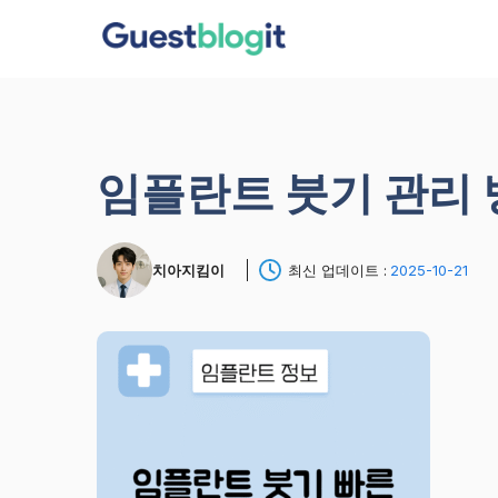
컨
텐
츠
로
건
너
임플란트 붓기 관리
뛰
기
치아지킴이
최신 업데이트 :
2025-10-21