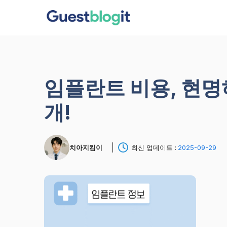
컨
텐
츠
로
건
너
임플란트 비용, 현명
뛰
기
개!
치아지킴이
최신 업데이트 :
2025-09-29